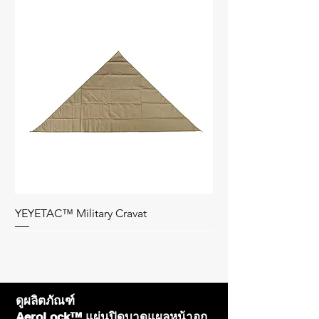
YEYETAC™ Military Cravat
Bag Only
ดูผลิตภัณฑ์
AeroLock™ แผ่นปิดบาดแผลหน้าอก