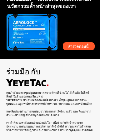
นวัตกรรมล้ำหน้าล่าสุดของเรา
สำรวจตอนนี้
YEYETAC™ SLIM™ Rip Away
YEYETAC™ SORT™ Triage Tape Kit
YEYETAC™ SLIM™ Polymer
YEYETAC™ Dog Splint
YEYETAC™ Life Hammer
YEYETAC™ Trauma Shears
YEYETAC™ Outdoor Survival Kit
YEYETAC™ QuadAc™ IFAK Bag
YEYETAC™ Shears Retractor
YEYETAC™ QuickLift™ Human
YEYETAC™ First Aid Kit Refill
YEYETAC™ Silicone Nasopharyngeal
YEYETAC™ XL Survival Blanket Coyote
YEYETAC™ Waterproof IFAK for Plate
YEYETAC™ Splint Kit
Tourniquet Holder
Tourniquet Holder
Stretcher
Airway Tube NPA Kit 28Fr
Brown
Carrier
ร่วมมือ
กับ
คุณกำลังมองหาชุดปฐมพยาบาลสนามที่คุณไว้วางใจได้เพื่อเพิ่มในไลน์
สินค้าในร้านของคุณหรือเปล่า?
YEYETAC™ นำเสนอผลิตภัณฑ์ที่ครบวงจร ทั้งชุดปฐมพยาบาลส่วน
บุคคลและอุปกรณ์ทางการแพทย์สำหรับรักษาบาดแผลและการห้ามเลือด
ทุกผลิตภัณฑ์ผ่านการทดสอบจากสถานการณ์จริงมาแล้ว และพัฒนาจาก
คำแนะนำของผู้เชี่ยวชาญภาคสนามโดยตรง
เรากำลังมองหาตัวแทนจำหน่ายทั่วโลก เพื่อร่วมกันจัดจำหน่ายชุด
ปฐมพยาบาลสนามคุณภาพสูงในราคาที่เข้าถึงได้ หากคุณสนใจนำเสนอ
นวัตกรรมใหม่ให้กับลูกค้าและร่วมงานกับเรา สามารถพูดคุยกับเราได้เลย