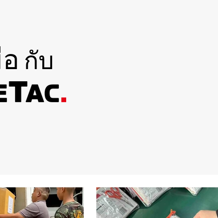
ือ
กับ