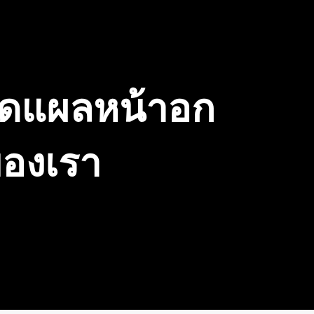
าดแผลหน้าอก
YEYETAC™ QuadAc™ IFAK Bag
YEYETAC™ Waterproof IFAK for Plate
YEYETAC™ Shears 
YEYETAC™ Splint 
ดูข้อมูลด่วน
ดูข้อมูลด่วน
ดูข้
ดูข้
Carrier
ของเรา