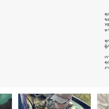
คุ
ขอ
YE
ทา
ทุ
ผู
เร
คุ
งา