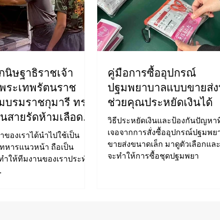
กนิษฐาธิราชเจ้า
คู่มือการซื้ออุปกรณ์
จพระเทพรัตนราช
ปฐมพยาบาลแบบขายส่งท
ามบรมราชกุมารี ทรง
ช่วยคุณประหยัดเงินได้
สายรัดห้ามเลือด
วิธีประหยัดเงินและป้องกันปัญหาท
uets) YEYETAC™
เจอจากการสั่งซื้ออุปกรณ์ปฐมพ
้าของเราได้นำไปใช้เป็น
ขายส่งขนาดเล็ก มาดูตัวเลือกและเ
นวหน้า
ทหารแนวหน้า ถือเป็น
จะทำให้การซื้อชุดปฐมพยา
่ทำให้ทีมงานของเราประทับ
.