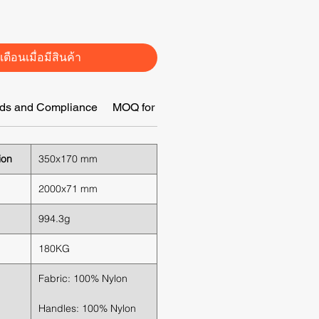
เตือนเมื่อมีสินค้า
ds and Compliance
MOQ for Customization
Wholesale & Di
ion
350x170 mm
2000x71 mm
994.3g
180KG
Fabric: 100% Nylon
Handles: 100% Nylon