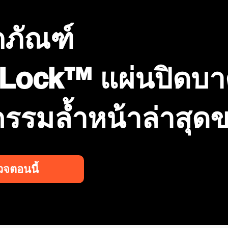
ตภัณฑ์
Lock™ แผ่นปิดบ
a Shears
ne Nasopharyngeal
YEYETAC™ Outdoor Survival Kit
YEYETAC™ XL Survival Blanket Coyote
อมูลด่วน
อมูลด่วน
ดูข้อมูลด่วน
ดูข้อมูลด่วน
it 28Fr
Brown
กรรมล้ำหน้าล่าสุด
จตอนนี้