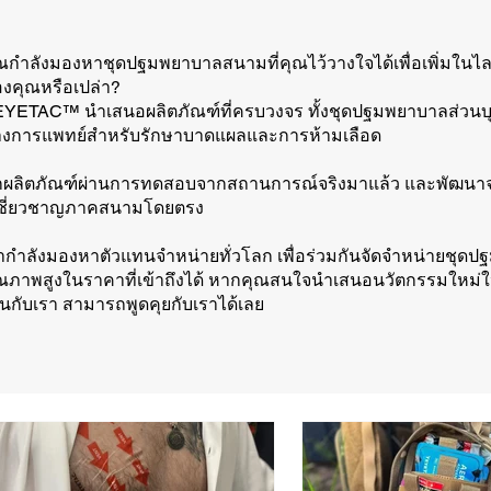
ณกำลังมองหาชุดปฐมพยาบาลสนามที่คุณไว้วางใจได้เพื่อเพิ่มในไล
งคุณหรือเปล่า?
YETAC™ นำเสนอผลิตภัณฑ์ที่ครบวงจร ทั้งชุดปฐมพยาบาลส่วนบ
งการแพทย์สำหรับรักษาบาดแผลและการห้ามเลือด
กผลิตภัณฑ์ผ่านการทดสอบจากสถานการณ์จริงมาแล้ว และพัฒ
้เชี่ยวชาญภาคสนามโดยตรง
ากำลังมองหาตัวแทนจำหน่ายทั่วโลก เพื่อร่วมกันจัดจำหน่ายชุ
ณภาพสูงในราคาที่เข้าถึงได้ หากคุณสนใจนำเสนอนวัตกรรมใหม่ให
นกับเรา สามารถพูดคุยกับเราได้เลย