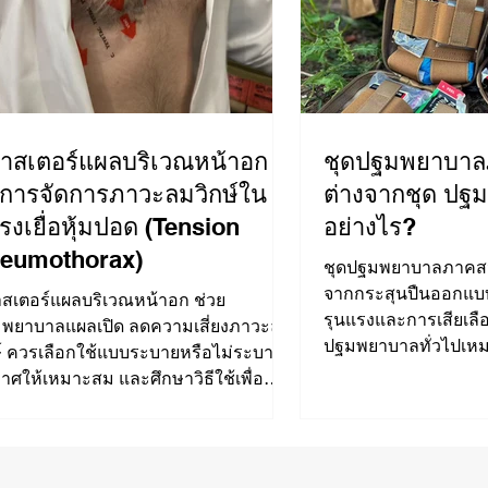
าสเตอร์แผลบริเวณหน้าอก
ชุดปฐมพยาบา
บการจัดการภาวะลมวิกษ์ใน
ต่างจากชุด ปฐมพยาบาลทั่วไป
รงเยื่อหุ้มปอด (Tension
อย่างไร?
eumothorax)
ชุดปฐมพยาบาลภาคส
จากกระสุนปืนออกแ
สเตอร์แผลบริเวณหน้าอก ช่วย
รุนแรงและการเสียเลื
พยาบาลแผลเปิด ลดความเสี่ยงภาวะลม
ปฐมพยาบาลทั่วไปเหม
ษ์ ควรเลือกใช้แบบระบายหรือไม่ระบาย
น้อย โดยชุดภ
าศให้เหมาะสม และศึกษาวิธีใช้เพื่อ
ภ