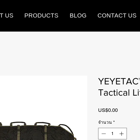
T US
PRODUCTS
BLOG
CONTACT US
YEYETAC™
Tactical Li
US$0.00
ราคา
จำนวน
*