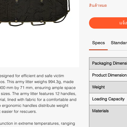
สินค้าหมด
แจ้ง
Specs
Standar
Packaging Dimens
Product Dimension
esigned for efficient and safe victim
ios. This army litter weighs 994.3g, made
Weight
 2000 mm by 71 mm, ensuring ample space
izes. The army litter features 12 handles,
Loading Capacity
al, lined with fabric for a comfortable and
e ergonomic handles distribute weight
Materials
t easier for rescuers.
o function in extreme temperatures, ranging