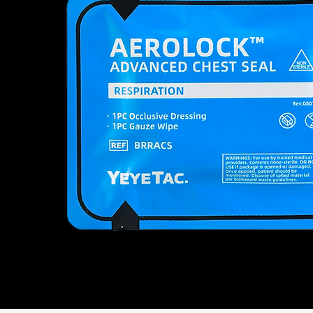
Retractor
Kit
YEYETAC™ QuickLift™ Human
อมูลด่วน
อมูลด่วน
ดูข้อมูลด่วน
Stretcher