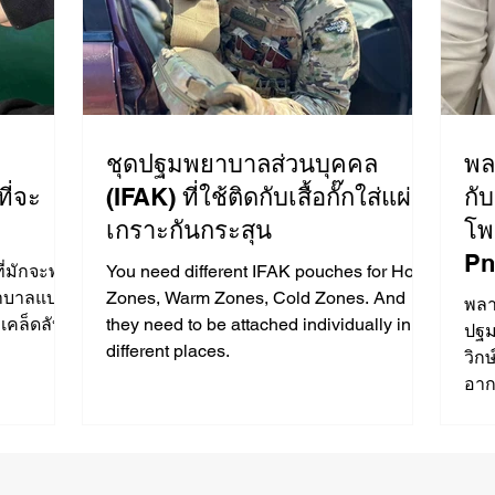
ชุดปฐมพยาบาลส่วนบุคคล
พล
ี่จะ
(IFAK) ที่ใช้ติดกับเสื้อกั๊กใส่แผ่น
กั
เกราะกันกระสุน
โพ
Pn
ี่มักจะพบ
You need different IFAK pouches for Hot
ยาบาลแบบ
Zones, Warm Zones, Cold Zones. And
พลา
คล็ดลับที่
they need to be attached individually in
ปฐม
different places.
วิก
อาก
ลด