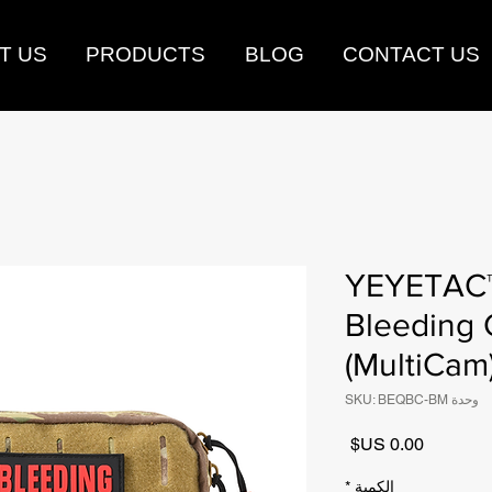
T US
PRODUCTS
BLOG
CONTACT US
YEYETAC™
Bleeding 
(MultiCam
وحدة SKU: BEQBC-BM
السعر
الكمية
*