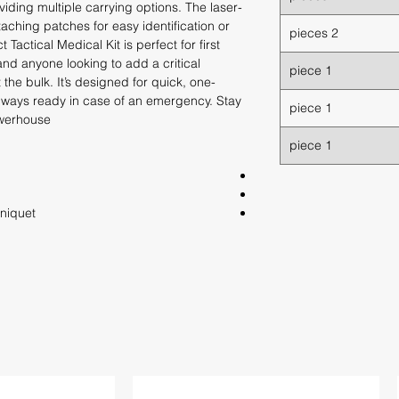
oviding multiple carrying options. The laser-
ttaching patches for easy identification or
2 pieces
Tactical Medical Kit is perfect for first
nd anyone looking to add a critical
1 piece
 the bulk. It’s designed for quick, one-
lways ready in case of an emergency. Stay
1 piece
werhouse.
1 piece
rniquet