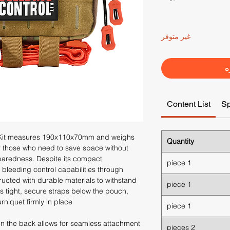
غير متوفر
ه
Content List
S
l Kit measures 190x110x70mm and weighs
Quantity
or those who need to save space without
redness. Despite its compact
1 piece
al bleeding control capabilities through
ucted with durable materials to withstand
1 piece
s tight, secure straps below the pouch,
rniquet firmly in place.
1 piece
on the back allows for seamless attachment
2 pieces