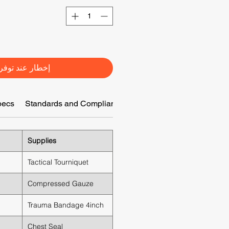
إخطار عند توفر
pecs
Standards and Compliance
MOQ for Customization
Supplies
Tactical Tourniquet
Compressed Gauze
Trauma Bandage 4inch
Chest Seal