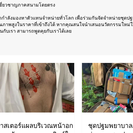
้เชี่ยวชาญภาคสนามโดยตรง
ากำลังมองหาตัวแทนจำหน่ายทั่วโลก เพื่อร่วมกันจัดจำหน่ายชุ
ณภาพสูงในราคาที่เข้าถึงได้ หากคุณสนใจนำเสนอนวัตกรรมใหม่ให
นกับเรา สามารถพูดคุยกับเราได้เลย
าสเตอร์แผลบริเวณหน้าอก
ชุดปฐมพยาบา