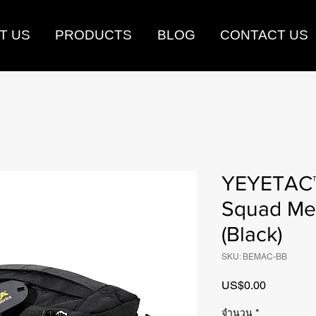
T US
PRODUCTS
BLOG
CONTACT US
YEYETAC™
Squad Med
(Black)
SKU: BEMAC-BB
US$0.00
ราคา
จำนวน
*