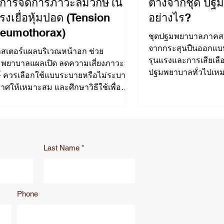
บการจัดการภาวะลมวิกษ์ใน
ต่างจากชุด ปฐมพยาบาลทั่วไป
รงเยื่อหุ้มปอด (Tension
อย่างไร?
eumothorax)
ชุดปฐมพยาบาลภาคส
จากกระสุนปืนออกแ
สเตอร์แผลบริเวณหน้าอก ช่วย
รุนแรงและการเสียเลื
พยาบาลแผลเปิด ลดความเสี่ยงภาวะลม
ปฐมพยาบาลทั่วไปเหม
ษ์ ควรเลือกใช้แบบระบายหรือไม่ระบาย
น้อย โดยชุดภ
าศให้เหมาะสม และศึกษาวิธีใช้เพื่อ
ภ
Last Name
Phone