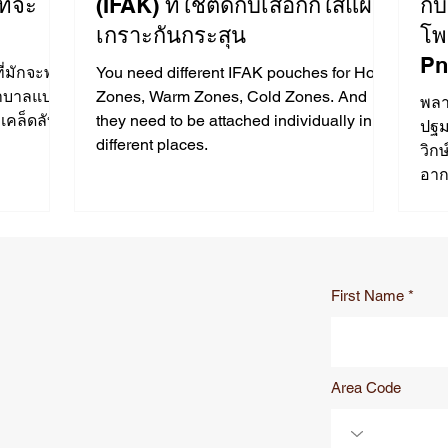
ี่จะ
(IFAK) ที่ใช้ติดกับเสื้อกั๊กใส่แผ่น
กั
เกราะกันกระสุน
โพ
Pn
ี่มักจะพบ
You need different IFAK pouches for Hot
ยาบาลแบบ
Zones, Warm Zones, Cold Zones. And
พลา
คล็ดลับที่
they need to be attached individually in
ปฐม
different places.
วิก
อาก
ลด
First Name
Area Code