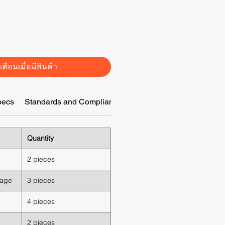
เตือนเมื่อมีสินค้า
pecs
Standards and Compliance
MOQ for Customization
Quantity
2 pieces
dage
3 pieces
4 pieces
2 pieces