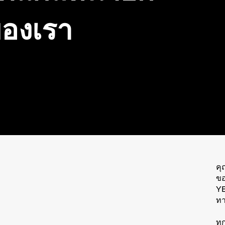
ของเรา
คุ
ขอ
YE
ทา
ทุ