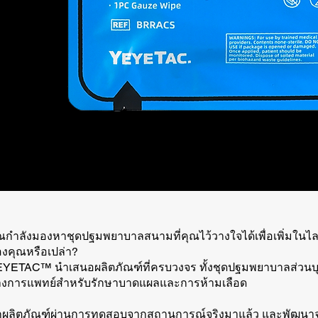
ณกำลังมองหาชุดปฐมพยาบาลสนามที่คุณไว้วางใจได้เพื่อเพิ่มในไล
งคุณหรือเปล่า?
YETAC™ นำเสนอผลิตภัณฑ์ที่ครบวงจร ทั้งชุดปฐมพยาบาลส่วนบ
งการแพทย์สำหรับรักษาบาดแผลและการห้ามเลือด
กผลิตภัณฑ์ผ่านการทดสอบจากสถานการณ์จริงมาแล้ว และพัฒ