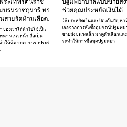
จพระเทพรัตนราช
ปฐมพยาบาลแบบขายส่งท
ามบรมราชกุมารี ทรง
ช่วยคุณประหยัดเงินได้
สายรัดห้ามเลือด
วิธีประหยัดเงินและป้องกันปัญหาท
uets) YEYETAC™
เจอจากการสั่งซื้ออุปกรณ์ปฐมพ
้าของเราได้นำไปใช้เป็น
ขายส่งขนาดเล็ก มาดูตัวเลือกและเ
นวหน้า
ทหารแนวหน้า ถือเป็น
จะทำให้การซื้อชุดปฐมพยา
่ทำให้ทีมงานของเราประทับ
.