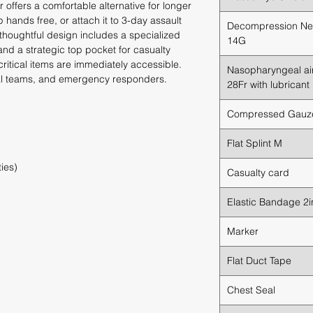
r offers a comfortable alternative for longer
hands free, or attach it to 3-day assault
Decompression Ne
thoughtful design includes a specialized
14G
nd a strategic top pocket for casualty
critical items are immediately accessible.
Nasopharyngeal ai
cal teams, and emergency responders.
28Fr with lubricant
Compressed Gauz
Flat Splint M
ies)
Casualty card
Elastic Bandage 2
Marker
Flat Duct Tape
Chest Seal