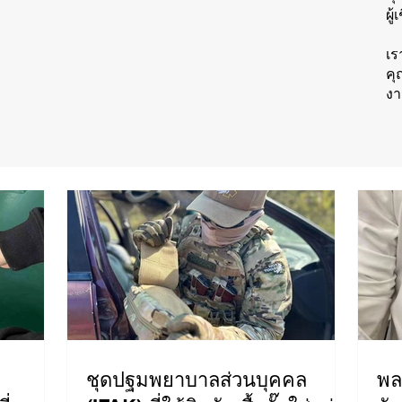
ผู
เร
คุ
งา
ชุดปฐมพยาบาลส่วนบุคคล
พล