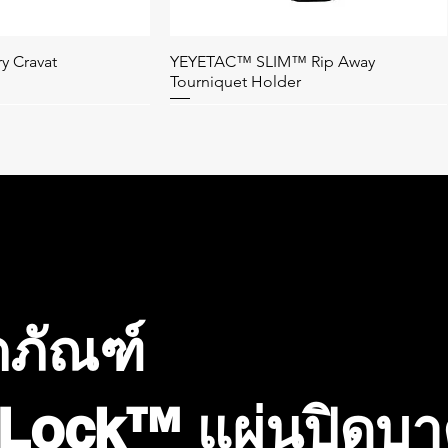
y Cravat
YEYETAC™ SLIM™ Rip Away
อมูลด่วน
ดูข้อมูลด่วน
Tourniquet Holder
ตภัณฑ์
Lock™ แผ่นปิดบ
a Shears
ne Nasopharyngeal
YEYETAC™ Outdoor Survival Kit
YEYETAC™ XL Survival Blanket Coyote
อมูลด่วน
อมูลด่วน
ดูข้อมูลด่วน
ดูข้อมูลด่วน
it 28Fr
Brown