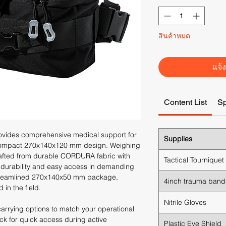
สินค้าหมด
แจ้ง
Content List
S
ovides comprehensive medical support for
Supplies
a compact 270x140x120 mm design. Weighing
 crafted from durable CORDURA fabric with
Tactical Tourniquet
 durability and easy access in demanding
 streamlined 270x140x50 mm package,
4inch trauma ban
 in the field.
Nitrile Gloves
e carrying options to match your operational
ck for quick access during active
Plastic Eye Shield